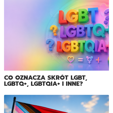
CO OZNACZA SKRÓT LGBT,
LGBTQ+, LGBTQIA+ I INNE?
KOMPLETNY PRZEWODNIK PO
NAJWAŻNIEJSZYCH POJĘCIACH