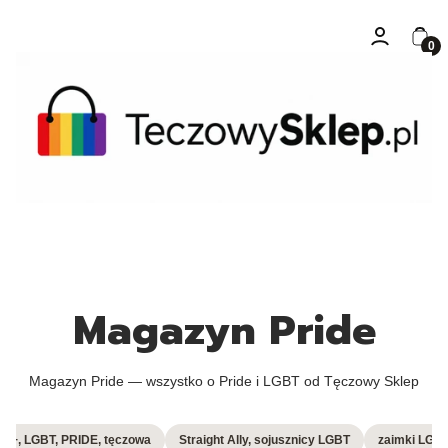
Zaloguj się
Kosz
Magazyn Pride
Magazyn Pride — wszystko o Pride i LGBT od Tęczowy Sklep
I+, LGBT, PRIDE, tęczowa
Straight Ally, sojusznicy LGBT
zaimki LGB