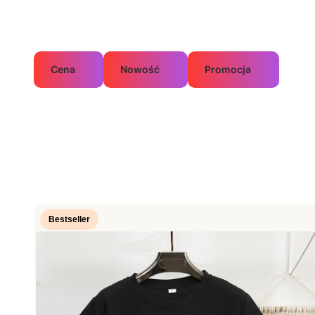
Cena
Nowość
Promocja
Koniec filtrów
Lista produktów
Bestseller