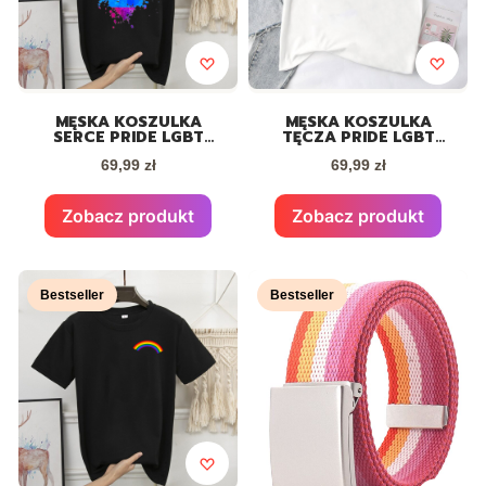
MĘSKA KOSZULKA
MĘSKA KOSZULKA
SERCE PRIDE LGBT
TĘCZA PRIDE LGBT
CZARNA
BIAŁA
Cena
Cena
69,99 zł
69,99 zł
Zobacz produkt
Zobacz produkt
Bestseller
Bestseller