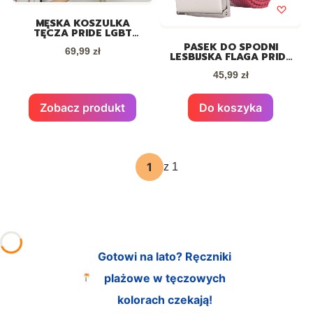
MĘSKA KOSZULKA
TĘCZA PRIDE LGBT
CZARNA
PASEK DO SPODNI
Cena
69,99 zł
LESBIJSKA FLAGA PRIDE
LGBT V.2
Cena
45,99 zł
Zobacz produkt
Do koszyka
z 1
Gotowi na lato? Ręczniki
plażowe w tęczowych
kolorach czekają!