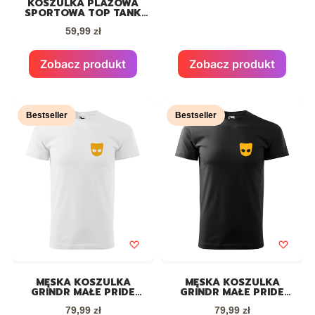
KOSZULKA PLAŻOWA
SPORTOWA TOP TANK
PRIDE LGBT
Cena
59,99 zł
Zobacz produkt
Zobacz produkt
Bestseller
Bestseller
MĘSKA KOSZULKA
MĘSKA KOSZULKA
GRINDR MAŁE PRIDE
GRINDR MAŁE PRIDE
LGBT BIAŁA
LGBT CZARNA
Cena
Cena
79,99 zł
79,99 zł