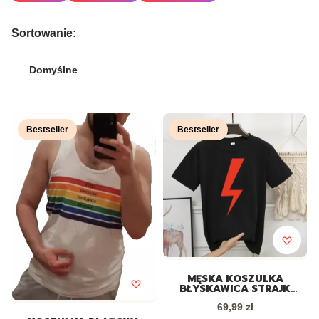
Koniec filtrów
Lista produktów
Sortowanie:
Domyślne
Bestseller
Bestseller
MĘSKA KOSZULKA
BŁYSKAWICA STRAJK
KOBIET CZARNA
Cena
69,99 zł