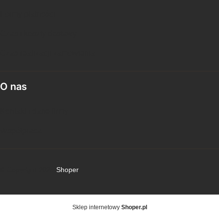
Formy płatności
Czas i koszty dostawy
Czas realizacji zamówienia
O nas
Kontakt i dane firmy
Współpraca
© Copyright 2025
Shoper
Sklep internetowy
Shoper.pl