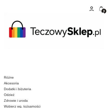
Zaloguj się
Kosz
Różne
Akcesoria
Dodatki i biżuteria
Odzież
Zdrowie i uroda
Wybierz wg. tożsamości