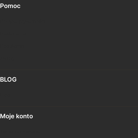
Linki w stopce
Pomoc
Polityka prywatności
Reklamacje
Regulamin
Zwroty
BLOG
Blog
Moje konto
Twoje zamówienia