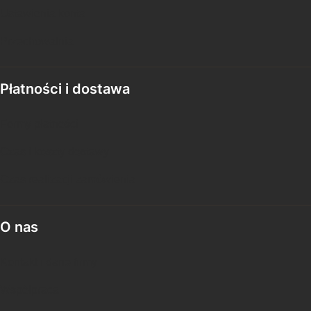
Ustawienia konta
Przechowalnia
Płatności i dostawa
Formy płatności
Czas i koszty dostawy
Czas realizacji zamówienia
O nas
Kontakt i dane firmy
Współpraca