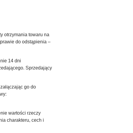
ty otrzymania towaru na
 prawie do odstąpienia –
nie 14 dni
rzedającego. Sprzedający
 załączając go do
owy:
ie wartości rzeczy
ia charakteru, cech i