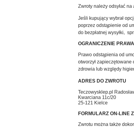
Zwroty należy odsyłać na
Jeśli kupujący wybrał opc
poprzez odstąpienie od u
do bezpłatnej wysyłki, s
OGRANICZENIE PRAWA
Prawo odstąpienia od umo
otworzył zapieczętowane 
zdrowia lub względy higie
ADRES DO ZWROTU
Teczowysklep.pl Radosł
Kwarciana 11c/20
25-121 Kielce
FORMULARZ ON-LINE
Zwrotu można także dokona