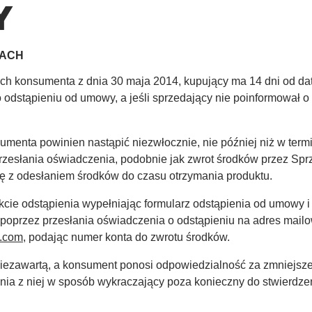
Y
TACH
ch konsumenta z dnia 30 maja 2014, kupujący ma 14 dni od da
 odstąpieniu od umowy, a jeśli sprzedający nie poinformował o
umenta powinien nastąpić niezwłocznie, nie później niż w termi
rzesłania oświadczenia, podobnie jak zwrot środków przez Sp
ę z odesłaniem środków do czasu otrzymania produktu.
kcie odstąpienia wypełniając formularz odstąpienia od umowy i
 poprzez przesłania oświadczenia o odstąpieniu na adres mail
.com,
podając numer konta do zwrotu środków.
ezawartą, a konsument ponosi odpowiedzialność za zmniejszen
ia z niej w sposób wykraczający poza konieczny do stwierdzen