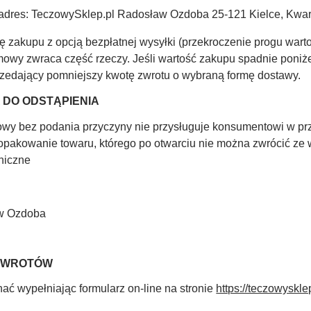
 adres: TeczowySklep.pl Radosław Ozdoba 25-121 Kielce, Kwar
ję zakupu z opcją bezpłatnej wysyłki (przekroczenie progu war
mowy zwraca część rzeczy. Jeśli wartość zakupu spadnie poniż
przedający pomniejszy kwotę zwrotu o wybraną formę dostawy.
 DO ODSTĄPIENIA
wy bez podania przyczyny nie przysługuje konsumentowi w pr
opakowanie towaru, którego po otwarciu nie można zwrócić ze
niczne
aw Ozdoba
 ZWROTÓW
ć wypełniając formularz on-line na stronie
https://teczowyskle