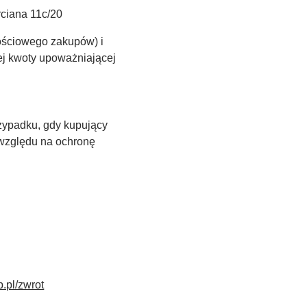
ciana 11c/20
tościowego zakupów) i
ej kwoty upoważniającej
zypadku, gdy kupujący
 względu na ochronę
p.pl/zwrot