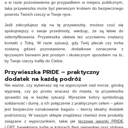
a w razie pozostawienia go przypadkiem w miejscu publicznym,
taka przywieszka może być pierwszym krokiem do bezpiecznego
powrotu Twoich rzeczy w Twoje ręce.
Jeśli zdecydujesz się na tę przywieszkę, możesz czuć się
spokojniejszy o swoje przedmioty, wiedząc, że są łatwe do
zidentyfikowania. Przywieszka ułatwia też uczciwemu znalazcy
kontakt z Tobą. W razie sytuacji, gdy Twój plecak czy torba
zostaną gdzieś pozostawione, dodatkowe oznaczenie z
tęczowymi barwami jest prostym i skutecznym sposobem na to,
by Twoje rzeczy trafiły do Ciebie.
Przywieszka PRIDE – praktyczny
dodatek na każdą podróż
Nie ważne, czy wybierasz się na wypoczynek nad morze, górską
wyprawę, czy po prostu wracasz do miasta, ta przywieszka
sprawdzi się w każdej sytuacji. Wyraziste kolory symbolizują
solidarność i dumę, a ich połączenie z praktycznym celem – jakim
jest bezpieczne oznakowanie bagażu – tworzy idealny dodatek
podróżniczy. W naszym sklepie znajdziesz również inne produkty
związane z wypoczynkiem, takie jak
tęczowe japonki PRIDE
LGBT
,
bawełnianą torbę
w kolorach flagi gejowskiej oraz stylową