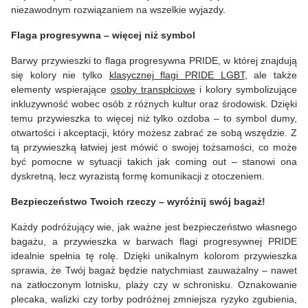
niezawodnym rozwiązaniem na wszelkie wyjazdy.
Flaga progresywna – więcej niż symbol
Barwy przywieszki to flaga progresywna PRIDE, w której znajdują
się kolory nie tylko
klasycznej flagi PRIDE LGBT
, ale także
elementy wspierające
osoby transpłciowe
i kolory symbolizujące
inkluzywność wobec osób z różnych kultur oraz środowisk. Dzięki
temu przywieszka to więcej niż tylko ozdoba – to symbol dumy,
otwartości i akceptacji, który możesz zabrać ze sobą wszędzie. Z
tą przywieszką łatwiej jest mówić o swojej tożsamości, co może
być pomocne w sytuacji takich jak coming out – stanowi ona
dyskretną, lecz wyrazistą formę komunikacji z otoczeniem.
Bezpieczeństwo Twoich rzeczy – wyróżnij swój bagaż!
Każdy podróżujący wie, jak ważne jest bezpieczeństwo własnego
bagażu, a przywieszka w barwach flagi progresywnej PRIDE
idealnie spełnia tę rolę. Dzięki unikalnym kolorom przywieszka
sprawia, że Twój bagaż będzie natychmiast zauważalny – nawet
na zatłoczonym lotnisku, plaży czy w schronisku. Oznakowanie
plecaka, walizki czy torby podróżnej zmniejsza ryzyko zgubienia,