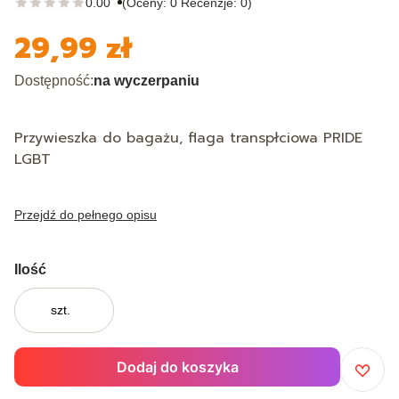
0.00
(Oceny: 0 Recenzje: 0)
29,99 zł
Cena
Dostępność:
na wyczerpaniu
Przywieszka do bagażu, flaga transpłciowa PRIDE
LGBT
Przejdź do pełnego opisu
Ilość
szt.
Dodaj do koszyka