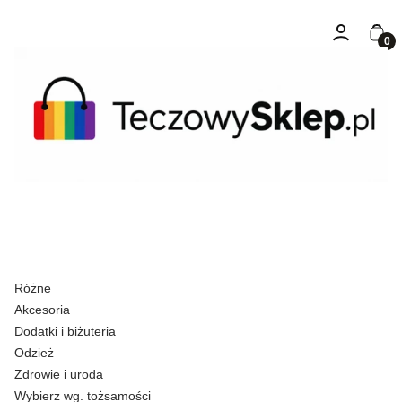
Zaloguj się
Kosz
Różne
Akcesoria
Dodatki i biżuteria
Odzież
Zdrowie i uroda
Wybierz wg. tożsamości