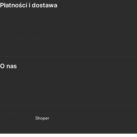
Płatności i dostawa
Formy płatności
Czas i koszty dostawy
Czas realizacji zamówienia
O nas
Kontakt i dane firmy
Współpraca
© Copyright 2025
Shoper