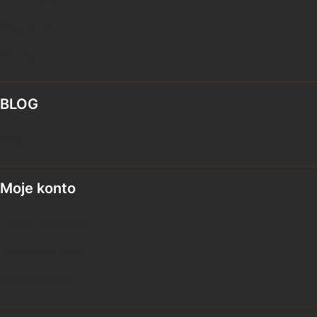
Regulamin
Zwroty
BLOG
Blog
Moje konto
Twoje zamówienia
Ustawienia konta
Przechowalnia