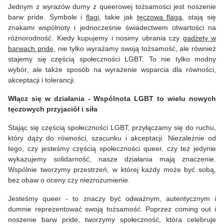
Jednym z wyrazów dumy z queerowej tożsamości jest noszenie
barw pride. Symbole i
flagi
, takie jak
tęczowa flaga
, stają się
znakami wspólnoty i jednocześnie świadectwem otwartości na
różnorodność. Kiedy kupujemy i nosimy ubrania czy
gadżety w
barwach pride
, nie tylko wyrażamy swoją tożsamość, ale również
stajemy się częścią społeczności LGBT. To nie tylko modny
wybór, ale także sposób na wyrażenie wsparcia dla równości,
akceptacji i tolerancji.
Włącz się w działania - Wspólnota LGBT to wielu nowych
tęczowych przyjaciół i siła
Stając się częścią społeczności LGBT, przyłączamy się do ruchu,
który dąży do równości, szacunku i akceptacji. Niezależnie od
tego, czy jesteśmy częścią społeczności queer, czy też jedynie
wykazujemy solidarność, nasze działania mają znaczenie.
Wspólnie tworzymy przestrzeń, w której każdy może być sobą,
bez obaw o oceny czy niezrozumienie.
Jesteśmy queer - to znaczy być odważnym, autentycznym i
dumnie reprezentować swoją tożsamość. Poprzez coming out i
noszenie barw pride, tworzymy społeczność, która celebruje