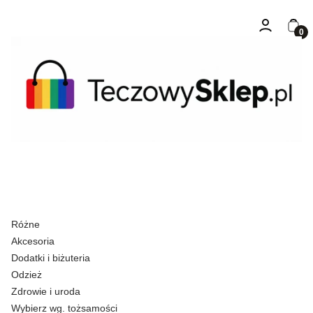
Zaloguj się
Kosz
Różne
Akcesoria
Dodatki i biżuteria
Odzież
Zdrowie i uroda
Wybierz wg. tożsamości