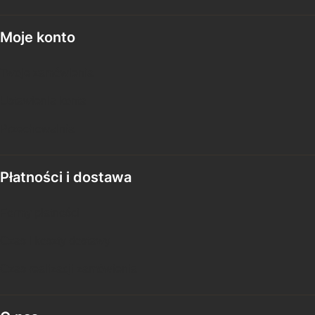
Moje konto
Twoje zamówienia
Ustawienia konta
Przechowalnia
Płatności i dostawa
Formy płatności
Czas i koszty dostawy
Czas realizacji zamówienia