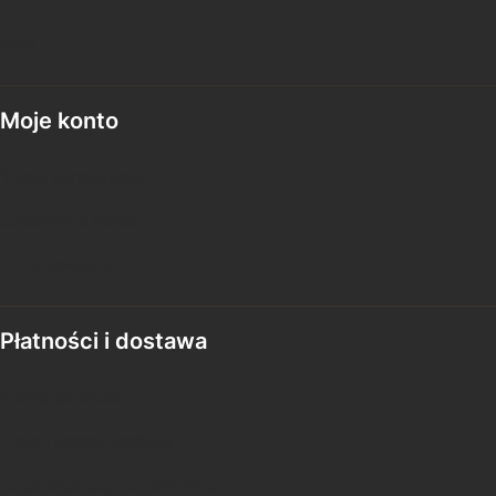
Blog
Moje konto
Twoje zamówienia
Ustawienia konta
Przechowalnia
Płatności i dostawa
Formy płatności
Czas i koszty dostawy
Czas realizacji zamówienia