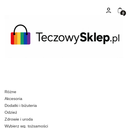
Zaloguj się
Kosz
Różne
Akcesoria
Dodatki i biżuteria
Odzież
Zdrowie i uroda
Wybierz wg. tożsamości