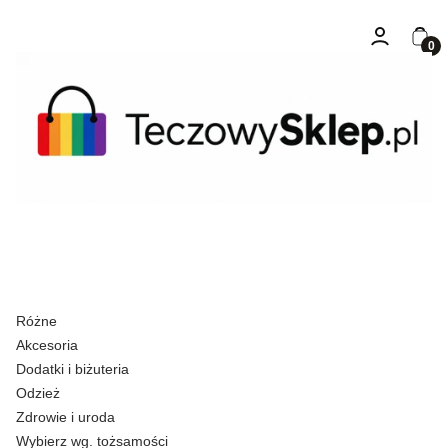
Zaloguj się
Kosz
Różne
Akcesoria
Dodatki i biżuteria
Odzież
Zdrowie i uroda
Wybierz wg. tożsamości