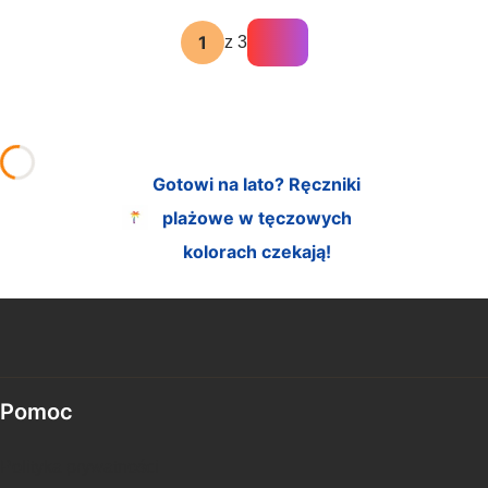
z 3
Gotowi na lato? Ręczniki
plażowe w tęczowych
kolorach czekają!
Linki w stopce
Pomoc
Polityka prywatności