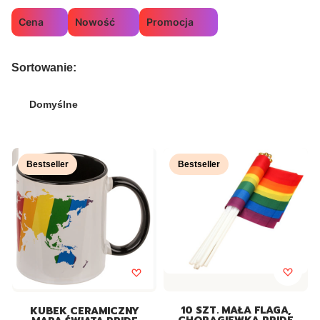
Cena
Nowość
Promocja
Koniec filtrów
Lista produktów
Sortowanie:
Domyślne
Bestseller
Bestseller
10 SZT. MAŁA FLAGA,
KUBEK CERAMICZNY