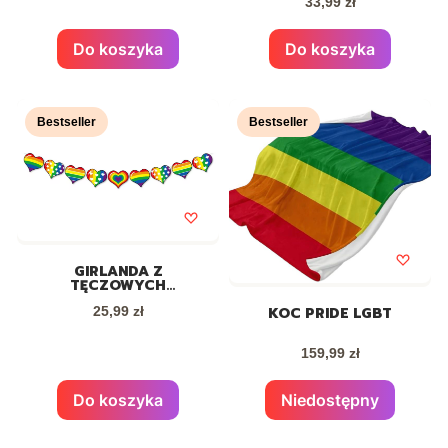
Cena
PROGRESYWNA PRIDE
33,99 zł
LGBT
Do koszyka
Do koszyka
Bestseller
Bestseller
GIRLANDA Z
TĘCZOWYCH
SERDUSZEK PRIDE LGBT
Cena
KOC PRIDE LGBT
25,99 zł
- 3M
Cena
159,99 zł
Do koszyka
Niedostępny