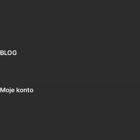
Reklamacje
Regulamin
Zwroty
BLOG
Blog
Moje konto
Twoje zamówienia
Ustawienia konta
Przechowalnia