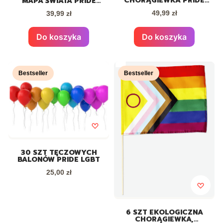
CHORĄGIEWKA PRIDE
MAPA ŚWIATA PRIDE
LGBT 14X21 CM
LGBT
Cena
Cena
49,99 zł
39,99 zł
Do koszyka
Do koszyka
Bestseller
Bestseller
30 SZT TĘCZOWYCH
BALONÓW PRIDE LGBT
Cena
25,00 zł
6 SZT EKOLOGICZNA
CHORĄGIEWKA,