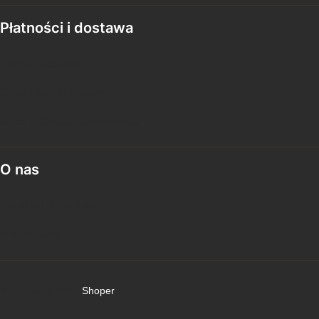
Płatności i dostawa
Formy płatności
Czas i koszty dostawy
Czas realizacji zamówienia
O nas
Kontakt i dane firmy
Współpraca
© Copyright 2025
Shoper