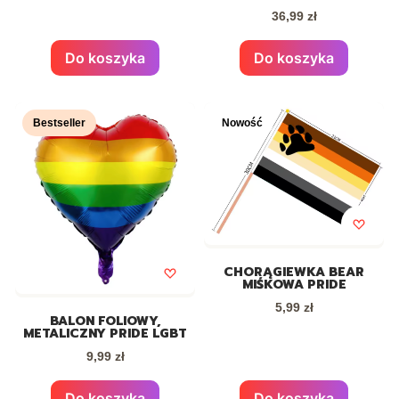
PROGRESYWNA FLAGA
Cena
36,99 zł
PRIDE LGBT 18X29,5 CM
Do koszyka
Do koszyka
Bestseller
Nowość
CHORĄGIEWKA BEAR
MIŚKOWA PRIDE
Cena
5,99 zł
BALON FOLIOWY,
METALICZNY PRIDE LGBT
Cena
9,99 zł
Do koszyka
Do koszyka