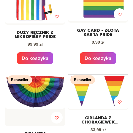
GAY CARD - ZŁOTA
DUŻY RĘCZNIK Z
KARTA PRIDE
MIKROFIBRY PRIDE
Cena
9,99 zł
Cena
99,99 zł
Do koszyka
Do koszyka
Bestseller
Bestseller
GIRLANDA Z
CHORĄGIEWEK
TRÓJKĄTNYCH,
Cena
TĘCZOWA FLAGA PRIDE
33,99 zł