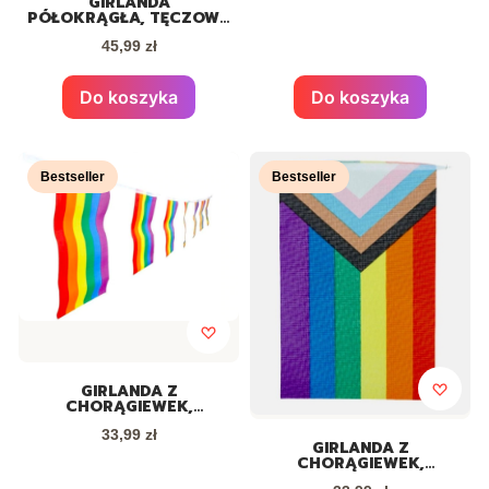
GIRLANDA
LGBT
PÓŁOKRĄGŁA, TĘCZOWA
PRIDE LGBT
Cena
45,99 zł
Do koszyka
Do koszyka
Bestseller
Bestseller
GIRLANDA Z
CHORĄGIEWEK,
TĘCZOWA FLAGA PRIDE
Cena
33,99 zł
LGBT
GIRLANDA Z
CHORĄGIEWEK,
TĘCZOWA FLAGA