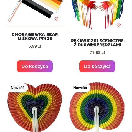
CHORĄGIEWKA BEAR
MIŚKOWA PRIDE
RĘKAWICZKI SCENICZNE
Z DŁUGIMI FRĘDZLAMI
Cena
5,99 zł
PRIDE
Cena
79,99 zł
Do koszyka
Do koszyka
Nowość
Nowość