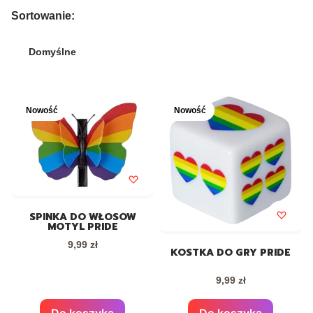
Lista produktów
Sortowanie:
Domyślne
Nowość
Nowość
SPINKA DO WŁOSÓW
MOTYL PRIDE
Cena
9,99 zł
KOSTKA DO GRY PRIDE
Cena
9,99 zł
Do koszyka
Do koszyka