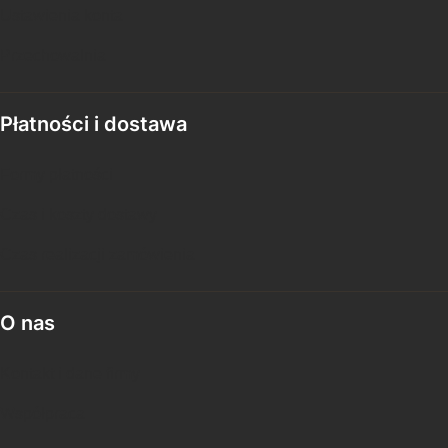
Ustawienia konta
Przechowalnia
Płatności i dostawa
Formy płatności
Czas i koszty dostawy
Czas realizacji zamówienia
O nas
Kontakt i dane firmy
Współpraca