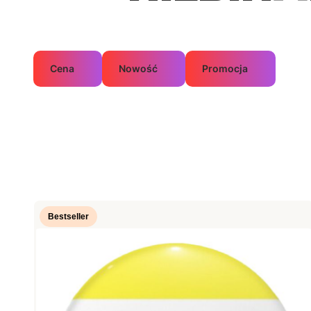
Cena
Nowość
Promocja
Koniec filtrów
Lista produktów
Bestseller