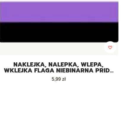
NAKLEJKA, NALEPKA, WLEPA,
WKLEJKA FLAGA NIEBINARNA PRIDE
LGBT MAŁA 10-30 SZT
Cena
5,99 zł