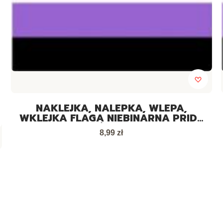
NAKLEJKA, NALEPKA, WLEPA,
WKLEJKA FLAGA NIEBINARNA PRIDE
LGBT DUŻA 10-30 SZT
Cena
8,99 zł